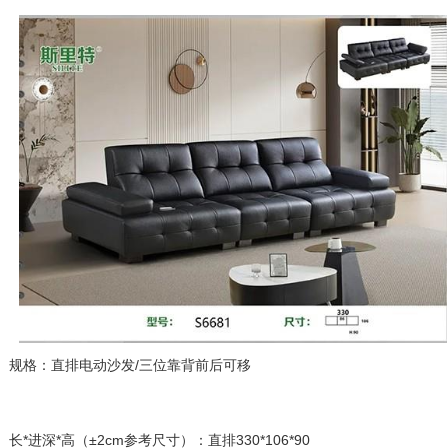
规格：直排电动沙发/三位靠背前后可移
长*进深*高（±2cm参考尺寸）：直排330*106*90